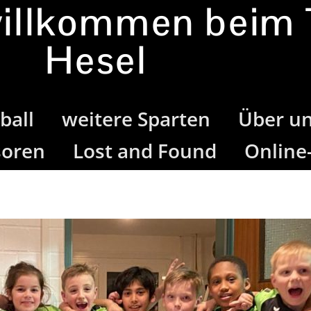
willkommen beim
Hesel
ball
weitere Sparten
Über u
soren
Lost and Found
Online