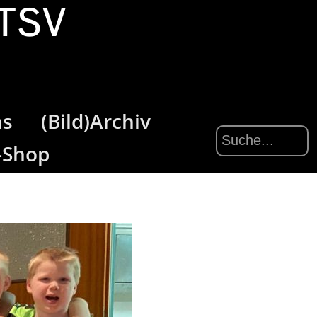
 TSV
ns
(Bild)Archiv
-Shop