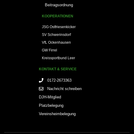
Beitragsordnung
KOOPERATIONEN
JSG Ostfriesenkicker
SV Schwerinsdorf
VfL Ockenhausen
GW Firrel
Kreissportbund Leer
KONTAKT & SERVICE
0172-2673363
Nachricht schreiben
DJH-Mitglied
Platzbelegung
Vereinsheimbelegung