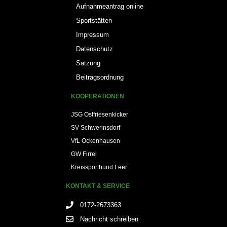
Aufnahmeantrag online
Sportstätten
Impressum
Datenschutz
Satzung
Beitragsordnung
KOOPERATIONEN
JSG Ostfriesenkicker
SV Schwerinsdorf
VfL Ockenhausen
GW Firrel
Kreissportbund Leer
KONTAKT & SERVICE
0172-2673363
Nachricht schreiben