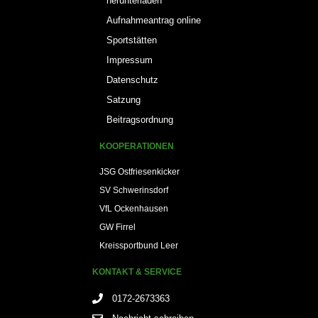
herunterladen
Aufnahmeantrag online
Sportstätten
Impressum
Datenschutz
Satzung
Beitragsordnung
KOOPERATIONEN
JSG Ostfriesenkicker
SV Schwerinsdorf
VfL Ockenhausen
GW Firrel
Kreissportbund Leer
KONTAKT & SERVICE
0172-2673363