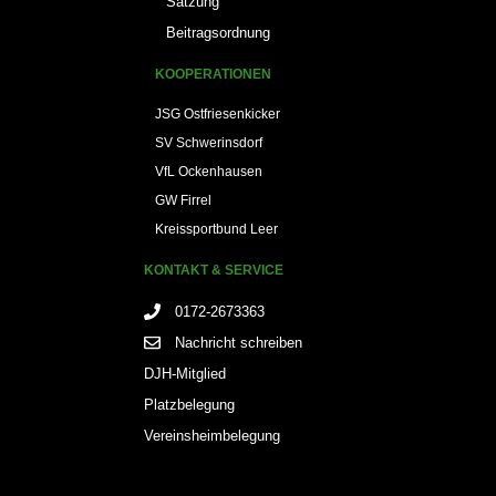
Satzung
Beitragsordnung
KOOPERATIONEN
JSG Ostfriesenkicker
SV Schwerinsdorf
VfL Ockenhausen
GW Firrel
Kreissportbund Leer
KONTAKT & SERVICE
0172-2673363
Nachricht schreiben
DJH-Mitglied
Platzbelegung
Vereinsheimbelegung