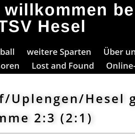
h willkommen b
TSV Hesel
ball
weitere Sparten
Über u
soren
Lost and Found
Online
f/Uplengen/Hesel 
mme 2:3 (2:1)