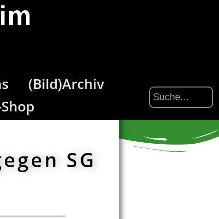
eim
ns
(Bild)Archiv
-Shop
gegen SG