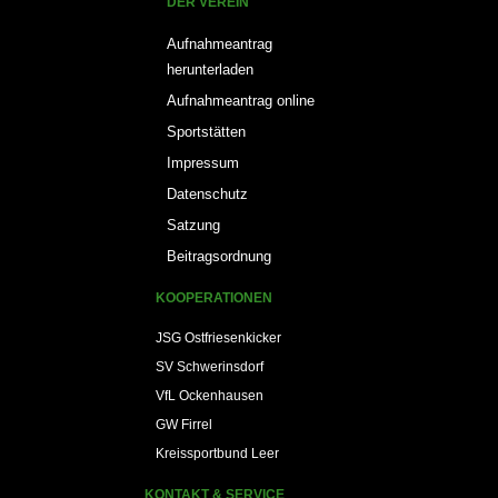
DER VEREIN
Aufnahmeantrag
herunterladen
Aufnahmeantrag online
Sportstätten
Impressum
Datenschutz
Satzung
Beitragsordnung
KOOPERATIONEN
JSG Ostfriesenkicker
SV Schwerinsdorf
VfL Ockenhausen
GW Firrel
Kreissportbund Leer
KONTAKT & SERVICE