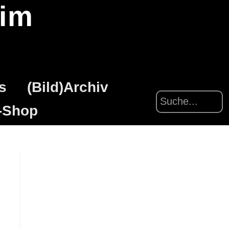
eim
s
(Bild)Archiv
-Shop