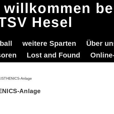
h willkommen b
TSV Hesel
ball
weitere Sparten
Über un
oren
Lost and Found
Online
ENICS-Anlage